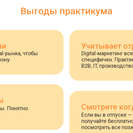
Выгоды практикума
ни
Учитывает от
al-рынка, чтобы
Digital-маркетинг в
зону.
специфичен. Практику
B2B, IT, производств
ы
Смотрите ког
сы. Понятно
Если вы в отпуске —
получайте бесплатн
посмотреть все позж