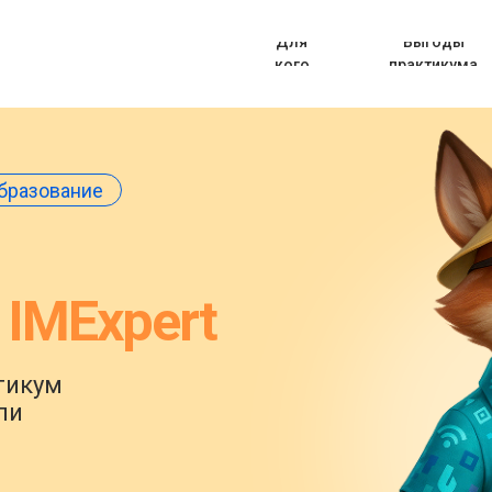
Для
Выгоды
кого
практикума
бразование
 IMExpert
тикум
ли