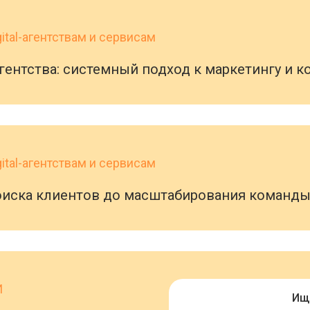
gital-агентствам и сервисам
ентства: системный подход к маркетингу и к
gital-агентствам и сервисам
поиска клиентов до масштабирования команд
И
Ищ