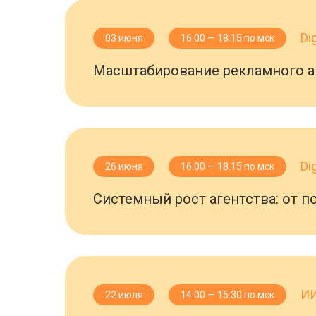
Di
03 июня
16.00 — 18.15 по мск
Масштабирование рекламного аг
Di
26 июня
16.00 — 18.15 по мск
Системный рост агентства: от 
И
22 июля
14.00 — 15.30 по мск