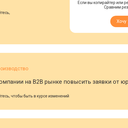
Если вы копирайтер или ре
Сравним рез
тесь,
Хочу 
оизводство
омпании на B2B рынке повысить заявки от юр
тесь, чтобы быть в курсе изменений