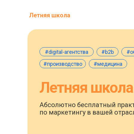
Летняя школа
#digital-агентства
#b2b
#о
#производство
#медицина
Летняя школа
Абсолютно бесплатный прак
по маркетингу в вашей отрас