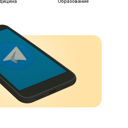
дицина
Образование