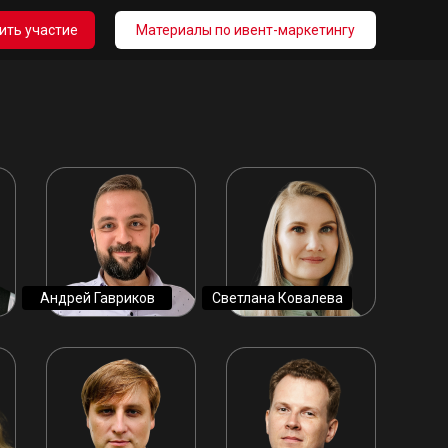
ить участие
Материалы по ивент-маркетингу
Андрей Гавриков
Светлана Ковалева