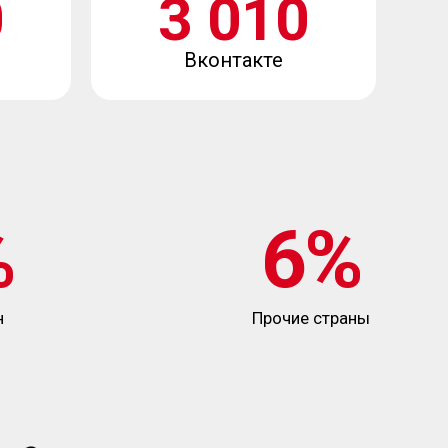
0
3 010
Вконтакте
%
6%
н
Прочие страны