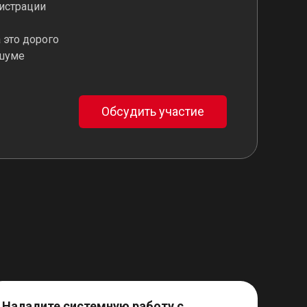
гистрации
 это дорого
 шуме
Обсудить участие
Наладите системную работу с