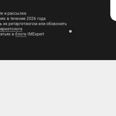
те и рассылке
ях в течение 2026 года
ь их ретаргетингом или обзвонить
аркетолога
татьях в
блоге
IMExpert