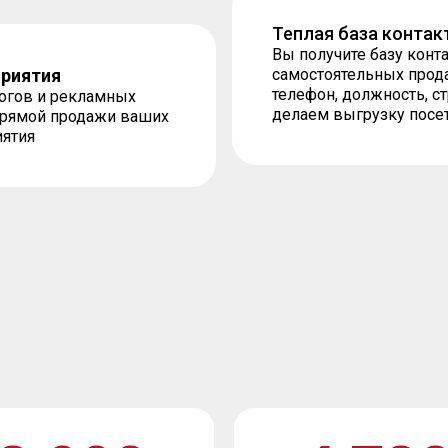
Теплая база контак
Вы получите базу конт
приятия
самостоятельных продаж
телефон, должность, с
логов и рекламных
делаем выгрузку посе
 прямой продажи ваших
иятия