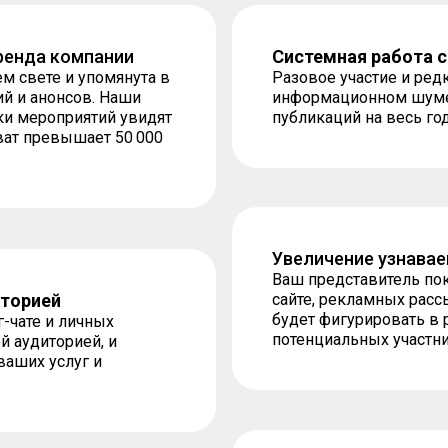
ренда компании
Системная работа с
м свете и упомянута в
Разовое участие и редк
й и анонсов. Наши
информационном шуме. 
ки мероприятий увидят
публикаций на весь го
ват превышает 50 000
Увеличение узнавае
Ваш представитель пок
иторией
сайте, рекламных расс
будет фигурировать в 
-чате и личных
потенциальных участн
 аудиторией, и
ваших услуг и