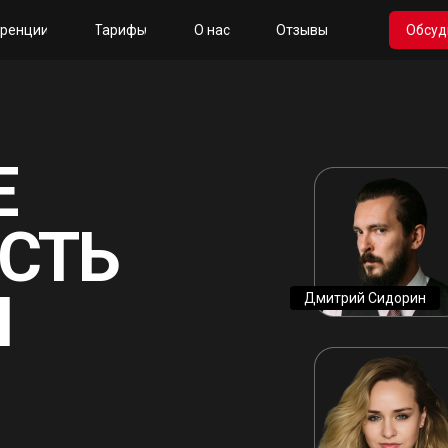
ренции
Тарифы
O нас
Отзывы
Обсуд
Е
СТЬ
И
Дмитрий Сидорин