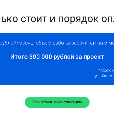
ько стоит и порядок о
 рублей/месяц, объем работы рассчитан на 6 м
Итого 300 000 рублей за проект
* Срок 
донайм сот
Записаться на консультацию