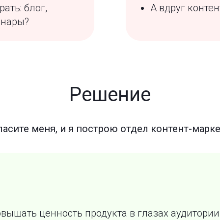
ать: блог,
А вдруг конте
инары?
Решение
асите меня, и я построю отдел контент-марк
овышать ценность продукта в глазах аудитории