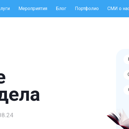
слуги
Мероприятия
Блог
Портфолио
СМИ о на
е
дела
08.24