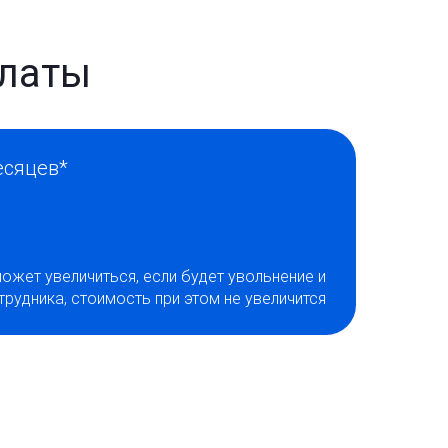
платы
есяцев*
может увеличиться, если будет увольнение и
рудника, стоимость при этом не увеличится