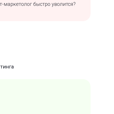
нт-маркетолог быстро уволится?
етинга