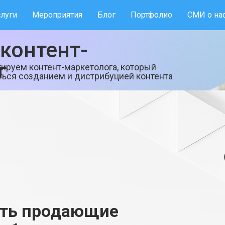
слуги
Мероприятия
Блог
Портфолио
СМИ о на
контент-
г
тируем контент-маркетолога, который
ться созданием и дистрибуцией контента
ать продающие