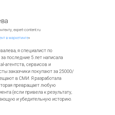
ева
тенту, expert-content.ru
ент в маркетинге
»
валева, я специалист по
 за последние 5 лет написала
tal-агентств, сервисов и
сты заказчики покупают за 25000/
ещают в СМИ. Я разработала
оторая превращает любую
ента (если привела к результату,
вающую и убедительную историю.