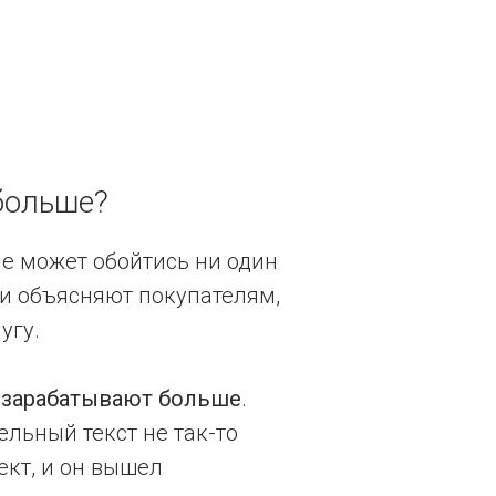
больше?
не может обойтись ни один
ии объясняют покупателям,
угу.
—
зарабатывают больше
.
ельный текст не так-то
ект, и он вышел