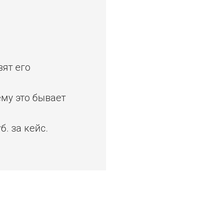
ят его
ему это бывает
б. за кейс.