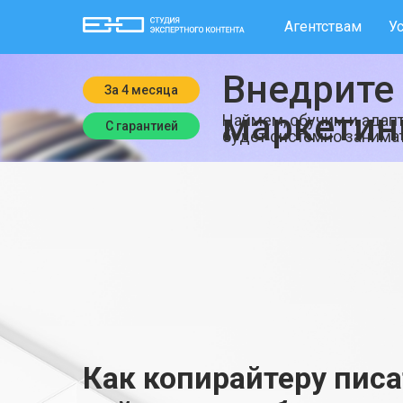
Агентствам
У
Внедрите 
За 4 месяца
маркетин
Наймем, обучим и адап
С гарантией
будет системно занима
Как копирайтеру пис