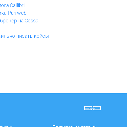
га Callibri
ика Purrweb
-брокер на Cossa
авильно писать кейсы