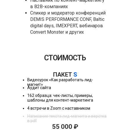
Наставник по контент-маркетингу
в В2В-компаниях
Спикер и модератор конференций
DEMIS PERFORMANCE CONF, Baltic
digital days, IMEXPERT, вебинаров
Convert Monster и других
СТОИМОСТЬ
ПАКЕТ
S
Видеоурок «Как разработать лид-
магнит»
Аудит сайта
162 образца: чек-листы, примеры,
шаблоны для контент-маркетинга
4 встречи в Zoom с наставником
Написание текста лид-магнита и верстка
в pdf
55 000 ₽