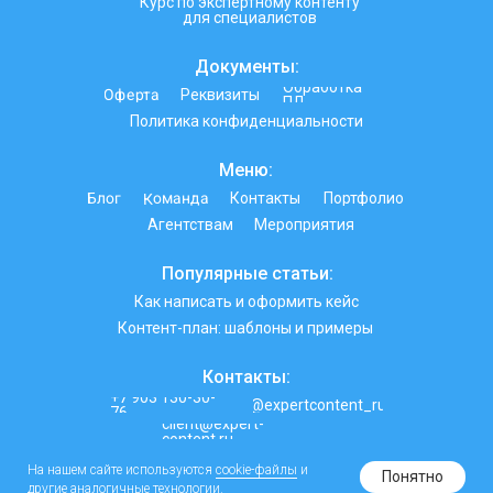
Курс по экспертному контенту
для специалистов
Документы:
Обработка
Оферта
Реквизиты
ПД
Политика конфиденциальности
Меню:
Команда
Блог
Контакты
Портфолио
Агентствам
Мероприятия
Популярные статьи:
Как написать и оформить кейс
Контент-план: шаблоны и примеры
Контакты:
+7 903 130-30-
@expertcontent_ru
76
client@expert-
content.ru
На нашем сайте используются
cookie-файлы
и
Понятно
другие аналогичные технологии.