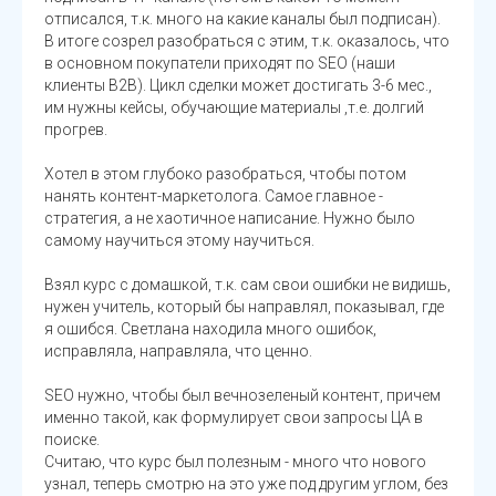
отписался, т.к. много на какие каналы был подписан).
В итоге созрел разобраться с этим, т.к. оказалось, что
в основном покупатели приходят по SEO (наши
клиенты В2В). Цикл сделки может достигать 3-6 мес.,
им нужны кейсы, обучающие материалы ,т.е. долгий
прогрев.
Хотел в этом глубоко разобраться, чтобы потом
нанять контент-маркетолога. Самое главное -
стратегия, а не хаотичное написание. Нужно было
самому научиться этому научиться.
Взял курс с домашкой, т.к. сам свои ошибки не видишь,
нужен учитель, который бы направлял, показывал, где
я ошибся. Светлана находила много ошибок,
исправляла, направляла, что ценно.
SEO нужно, чтобы был вечнозеленый контент, причем
именно такой, как формулирует свои запросы ЦА в
поиске.
Считаю, что курс был полезным - много что нового
узнал, теперь смотрю на это уже под другим углом, без