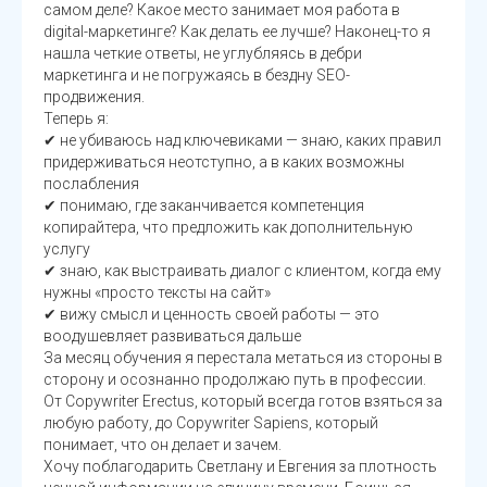
самом деле? Какое место занимает моя работа в
digital-маркетинге? Как делать ее лучше? Наконец-то я
нашла четкие ответы, не углубляясь в дебри
маркетинга и не погружаясь в бездну SEO-
продвижения.
Теперь я:
✔ не убиваюсь над ключевиками — знаю, каких правил
придерживаться неотступно, а в каких возможны
послабления
✔ понимаю, где заканчивается компетенция
копирайтера, что предложить как дополнительную
услугу
✔ знаю, как выстраивать диалог с клиентом, когда ему
нужны «просто тексты на сайт»
✔ вижу смысл и ценность своей работы — это
воодушевляет развиваться дальше
За месяц обучения я перестала метаться из стороны в
сторону и осознанно продолжаю путь в профессии.
От Copywriter Erectus, который всегда готов взяться за
любую работу, до Copywriter Sapiens, который
понимает, что он делает и зачем.
Хочу поблагодарить Светлану и Евгения за плотность