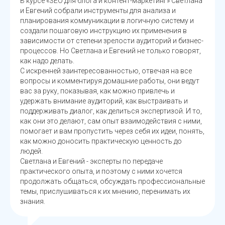
В курсе «SEO для блога и контент-маркетинг» Светлана
и Евгений собрали инструменты для анализа и
планирования коммуникации в логичную систему и
создали пошаговую инструкцию их применения в
зависимости от степени зрелости аудиторий и бизнес-
процессов. Но Светлана и Евгений не только говорят,
как надо делать.
С искренней заинтересованностью, отвечая на все
вопросы и комментируя домашние работы, они ведут
вас за руку, показывая, как можно привлечь и
удержать внимание аудиторий, как выстраивать и
поддерживать диалог, как делиться экспертизой. И то,
как они это делают, сам опыт взаимодействия с ними,
помогает и вам пропустить через себя их идеи, понять,
как можно доносить практическую ценность до
людей.
Светлана и Евгений - эксперты по передаче
практического опыта, и поэтому с ними хочется
продолжать общаться, обсуждать профессиональные
темы, прислушиваться к их мнению, перенимать их
знания.