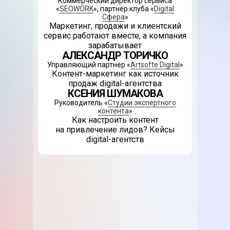
Коммерческий директор сервиса
«
SEOWORK
», партнер клуба «
Digital
Сфера
»
Маркетинг, продажи и клиентский
сервис работают вместе, а компания
зарабатывает
АЛЕКСАНДР ТОРИЧКО
Управляющий партнер «
Artsofte Digital
»
Контент-маркетинг как источник
продаж digital-агентства
КСЕНИЯ ШУМАКОВА
Руководитель «
Студии экспертного
контента
»
Как настроить контент
на привлечение лидов? Кейсы
digital-агентств