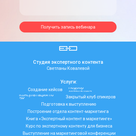
Получить запись вебинара
Студия экспертного контента
Светланы Ковалевой
Услуги:
Подбор
Создание кейсов
сотрудника
Консультация по
Закрытый клуб спикеров
ЭК
Подготовка к выступлению
Построение отдела контент-маркетинга
Книга «Экспертный контент в маркетинге»
Курс по экспертному контенту для бизнеса
Выступление на маркетинговой конференции