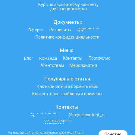
Курс по экспертному контенту
для специалистов
Документы:
Обработка
Оферта
Реквизиты
ПД
Политика конфиденциальности
Меню:
Команда
Блог
Контакты
Портфолио
Агентствам
Мероприятия
Популярные статьи:
Как написать и оформить кейс
Контент-план: шаблоны и примеры
Контакты:
+7 903 130-30-
@expertcontent_ru
76
client@expert-
content.ru
На нашем сайте используются
cookie-файлы
и
Понятно