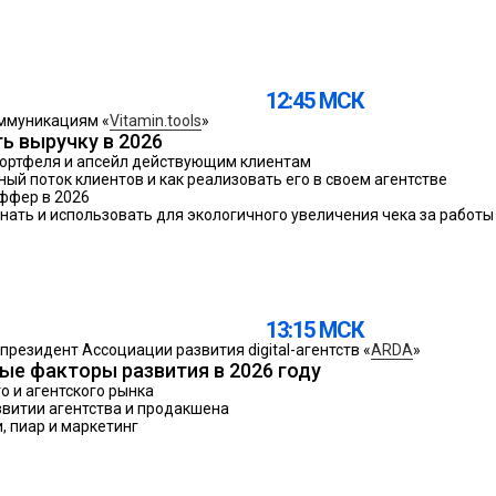
12:45 МСК
ммуникациям «
Vitamin.tools
»
ь выручку в 2026
ортфеля и апсейл действующим клиентам
ный поток клиентов и как реализовать его в своем агентстве
ффер в 2026
нать и использовать для экологичного увеличения чека за работы
13:15 МСК
, президент Ассоциации развития digital-агентств «
ARDA
»
ые факторы развития в 2026 году
о и агентского рынка
звитии агентства и продакшена
, пиар и маркетинг