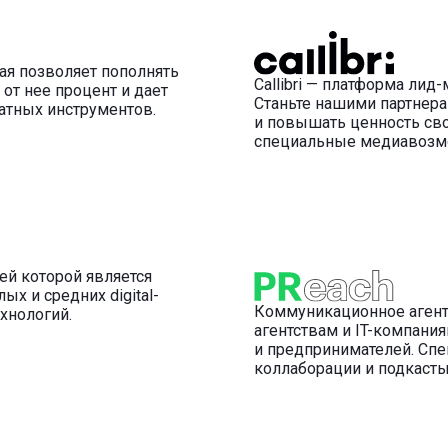
рая позволяет пополнять
Callibri — платформа лид
от нее процент и дает
Станьте нашими партнера
атных инструментов.
и повышать ценность сво
специальные медиавозмо
ей которой является
х и средних digital-
Коммуникационное агентс
хнологий.
агентствам и IT-компани
и предпринимателей. Спе
коллаборации и подкасты