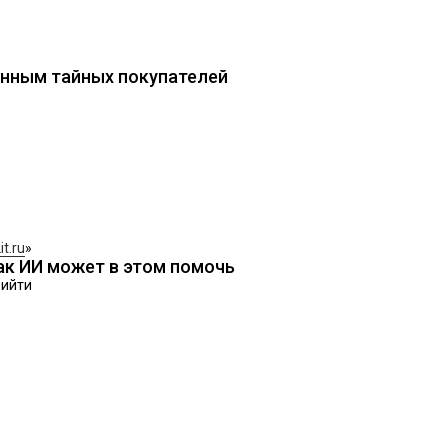
данным тайных покупателей
it.ru
»
ак ИИ может в этом помочь
рийти