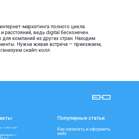
 интернет-маркетинга полного цикла.
 и расстояний, ведь digital бесконечен.
для компаний из других стран. Находим
менты. Нужна живая встреча — приезжаем,
ганизуем скайп-колл.
акты:
Популярные статьи:
3 130-30-
Как написать и оформить
кейс
t@expert-
nt.ru