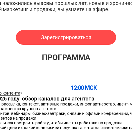
уга наложились вызовы прошлых лет, новые и хрониче
й маркетинг и продажи, вы узнаете на эфире.
Зарегистрироваться
ПРОГРАММА
12:00 МСК
о контента
»
026 году: обзор каналов для агентств
 рассылка, контекст, активные продажи, инфопартнерство, ивент-
на ивентах крупных агентств
нтов: вебинары, бизнес-завтраки, онлайн и офлайн конференции, 
вентов на продажи
е и как построить работу, чтобы ивенты работали на продажи
акой цене и с какой конверсией получают агентства с ивент-маркет