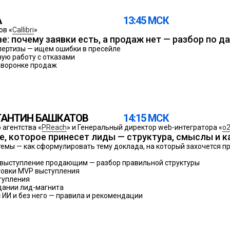
А
13:45 МСК
ов «
Callibri
»
е: почему заявки есть, а продаж нет — разбор по 
пертизы — ищем ошибки в пресейле
ую работу с отказами
 воронке продаж
ТАНТИН БАШКАТОВ
14:15 МСК
агентства «
PReach
» и Генеральный директор web-интегратора «
o2
е, которое принесет лиды — структура, смыслы и к
темы — как сформулировать тему доклада, на который захочется п
ое выступление продающим — разбор правильной структуры
товки MVP выступления
тупления
дании лид-магнита
ИИ и без него — правила и рекомендации