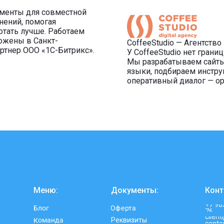
ументы для совместной
нений, помогая
отать лучше. Работаем
ложены в Санкт-
СoffeeStudio — Агентство
ртнер ООО «1С-Битрикс».
У CoffeeStudio нет границ
Мы разрабатываем сайты 
языки, подбираем инстру
оперативный диалог — ор
Меню:
Документы:
Конт
+7 90
Оферта
Блог
76
clien
Команда
Реквизиты
conte