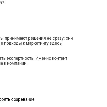
уг.
ты принимают решения не сразу: они
ые подходы к маркетингу здесь
ать экспертность. Именно контент
е к компании.
корять созревание