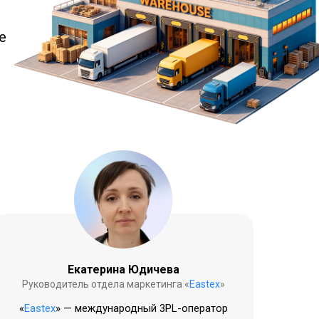
е
Екатерина Юдичева
Руководитель отдела маркетинга «
Eastex
»
«
Eastex
» — международный 3PL-оператор