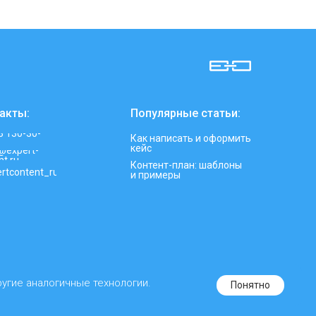
акты:
Популярные статьи:
3 130-30-
Как написать и оформить
кейс
t@expert-
nt.ru
Контент-план: шаблоны
rtcontent_ru
и примеры
ругие аналогичные технологии.
Понятно