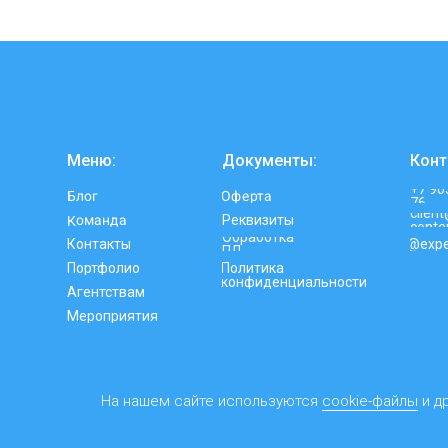
Меню:
Документы:
Конт
+7 90
Оферта
Блог
76
clien
Команда
Реквизиты
conte
Обработка
Контакты
@expe
ПД
Портфолио
Политика
конфиденциальности
Агентствам
Мероприятия
На нашем сайте используются
cookie-файлы
и д