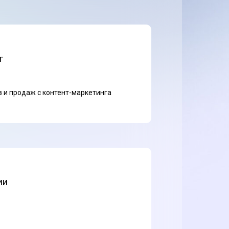
г
 и продаж с контент-маркетинга
ии