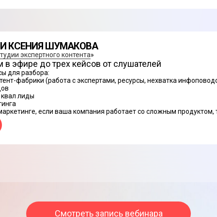
 И КСЕНИЯ ШУМАКОВА
тудии экспертного контента
»
 в эфире до трех кейсов от слушателей
ы для разбора:
ент-фабрики (работа с экспертами, ресурсы, нехватка инфоповодов
дов
 квал лиды
тинга
маркетинге, если ваша компания работает со сложным продуктом
Смотреть запись вебинара