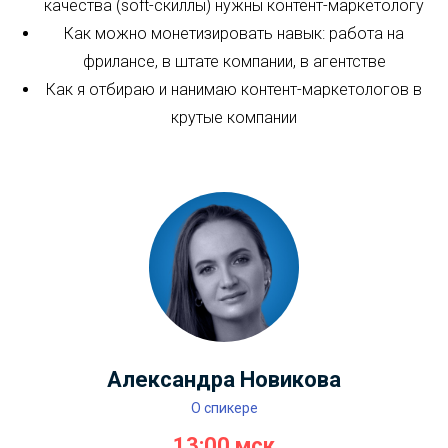
Таблицы: что проверить в шапке, боковике и
ячейках
Цитаты: кого цитировать и какие выражения брать
Примеры и сценарии: как написать такие, чтобы
читатель сказал «вот это жиза!»
Схемы: где оформлять и когда они подойдут
Предыдущий день
Смотреть записи
Следующий день