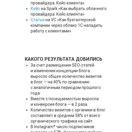
провайдера. Кейс клиента»
Кейс
на Spark «Как выбрать облачного
провайдера. Кейс клиента»
Статья
на VC «Как бухгалтерской
компании через облако 1С наладить
работу с клиентами»
КАКОГО РЕЗУЛЬТАТА ДОБИЛИСЬ
За счет размещения SEO-статей
и изменения концепции блога
выросло общее количество визитов
в блог — на 40% по сравнению
с аналогичным периодом прошлого
года.
Вместе с посещаемостью выросла
и конверсия блога — в 2 раза.
Количество визитов с органики в блог
составляет в среднем 58% от всего
органического трафика на сайт.
В Instagram* число подписчиков