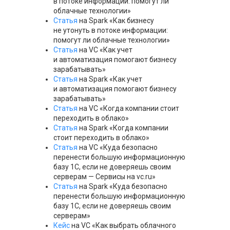
в потоке информации: помогут ли
облачные технологии»
Статья
на Spark «Как бизнесу
не утонуть в потоке информации:
помогут ли облачные технологии»
Статья
на VC «Как учет
и автоматизация помогают бизнесу
зарабатывать»
Статья
на Spark «Как учет
и автоматизация помогают бизнесу
зарабатывать»
Статья
на VC «Когда компании стоит
переходить в облако»
Статья
на Spark «Когда компании
стоит переходить в облако»
Статья
на VC «Куда безопасно
перенести большую информационную
базу 1С, если не доверяешь своим
серверам — Сервисы на vc.ru»
Статья
на Spark «Куда безопасно
перенести большую информационную
базу 1С, если не доверяешь своим
серверам»
Кейс
на VC «Как выбрать облачного